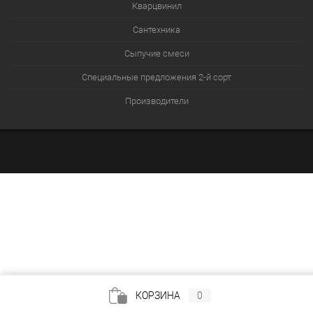
Кварцвинил
Сантехника
Сыпучие смеси
Специальные предложения 2-й сорт
Производители
КОРЗИНА
0