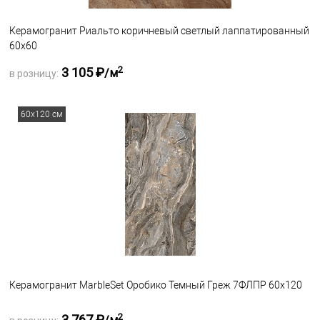
Керамогранит Риальто коричневый светлый лаппатированный
60х60
2
3 105 ₽
/м
в розницу:
Запросить оптовую цену
60х120 см
В избранное
Под заказ
Керамогранит MarbleSet Оробико Темный Греж 7ФЛПР 60х120
2
3 767 ₽