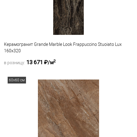
Керамогранит Grande Marble Look Frappuccino Stuoiato Lux
160х320
2
13 671 ₽
/м
в розницу:
Запросить оптовую цену
60х60 см
В избранное
Под заказ