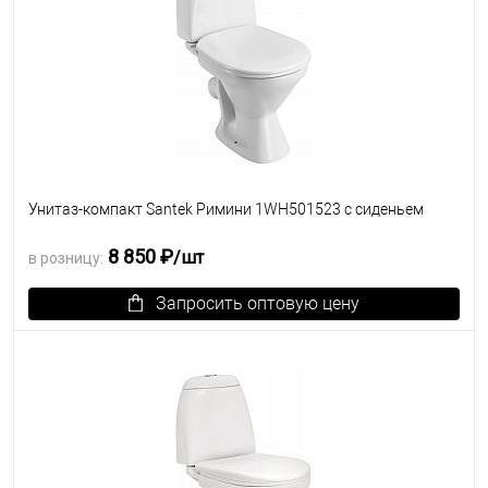
Унитаз-компакт Santek Римини 1WH501523 с сиденьем
8 850 ₽
/шт
в розницу:
Запросить оптовую цену
В избранное
Под заказ