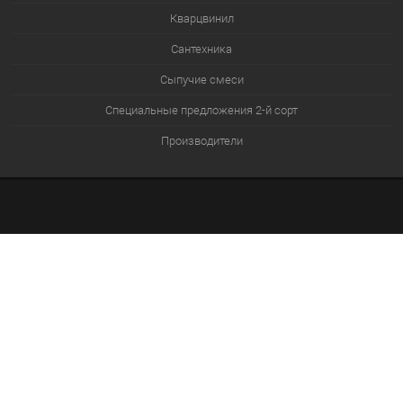
Кварцвинил
Сантехника
Сыпучие смеси
Специальные предложения 2-й сорт
Производители