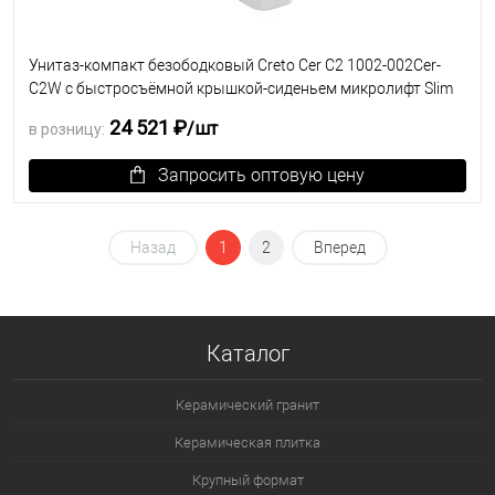
Унитаз-компакт безободковый Creto Cer C2 1002-002Cer-
C2W с быстросъёмной крышкой-сиденьем микролифт Slim
(арматура Geberit)
24 521 ₽
/шт
в розницу:
Запросить оптовую цену
В избранное
Под заказ
Назад
1
2
Вперед
Каталог
Керамический гранит
Керамическая плитка
Крупный формат