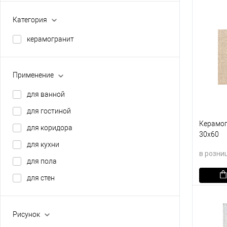
В изб
Категория
керамогранит
Применение
для ванной
для гостиной
Керамогр
для коридора
30х60
для кухни
в розни
для пола
для стен
В кор
В изб
Рисунок