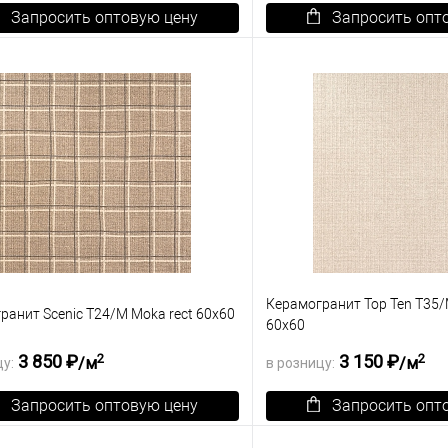
Запросить оптовую цену
Запросить опт
зину
К сравнению
В корзину
ранное
Под заказ
В избранное
Керамогранит Top Ten T35/
ранит Scenic T24/M Moka rect 60х60
60х60
2
2
3 850 ₽
3 150 ₽
/м
/м
цу:
в розницу:
Запросить оптовую цену
Запросить опт
зину
К сравнению
В корзину