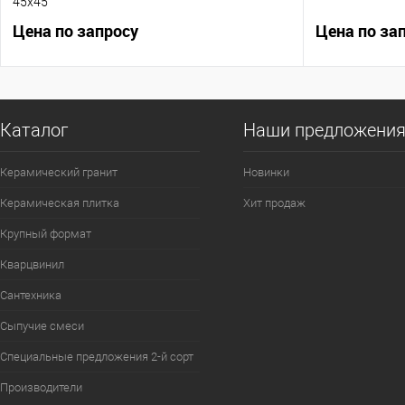
45х45
Цена по запросу
Цена по за
Каталог
Наши предложени
Керамический гранит
Новинки
Керамическая плитка
Хит продаж
Крупный формат
Кварцвинил
Сантехника
Сыпучие смеси
Специальные предложения 2-й сорт
Производители