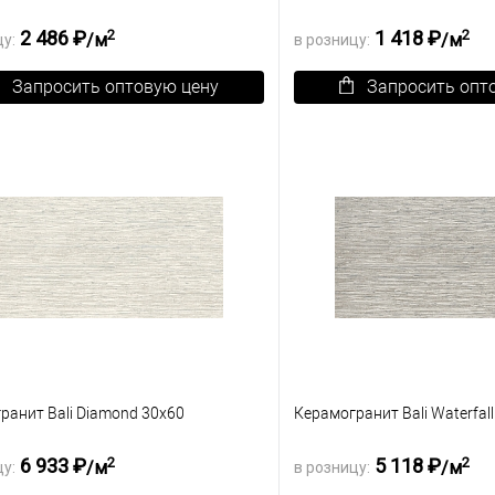
2
2
2 486 ₽
1 418 ₽
/м
/м
цу:
в розницу:
Запросить оптовую цену
Запросить опт
зину
К сравнению
В корзину
ранное
Под заказ
В избранное
ранит Bali Diamond 30х60
Керамогранит Bali Waterfal
2
2
6 933 ₽
5 118 ₽
/м
/м
цу:
в розницу: