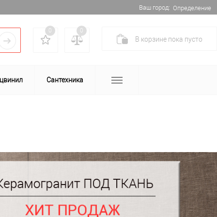
Ваш город:
Определение
0
0
В корзине
пока
пусто
цвинил
Сантехника