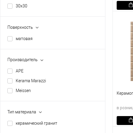
30х30
В кор
В изб
Поверхность
матовая
Производитель
APE
Kerama Marazzi
Meissen
Керамог
в розни
Тип материала
керамический гранит
В кор