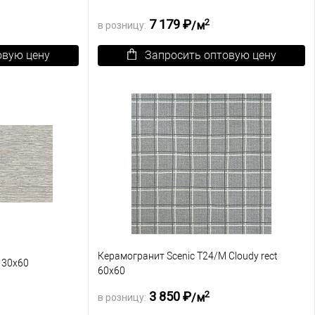
2
7 179 ₽
/м
в розницу:
овую цену
Запросить оптовую цену
К сравнению
В корзину
К сравнению
Под заказ
В избранное
Под заказ
Керамогранит Scenic T24/M Cloudy rect
l 30х60
60х60
2
3 850 ₽
/м
в розницу: