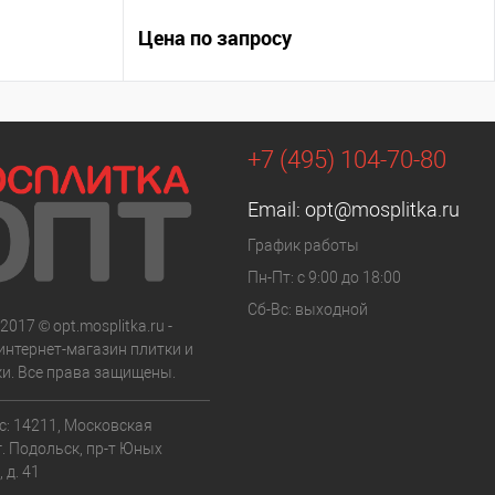
Цена по запросу
+7 (495) 104-70-80
Email:
opt@mosplitka.ru
График работы
Пн-Пт: с 9:00 до 18:00
Сб-Вс: выходной
2017 © opt.mosplitka.ru -
интернет-магазин плитки и
ки. Все права защищены.
с: 14211, Московская
г. Подольск, пр-т Юных
 д. 41