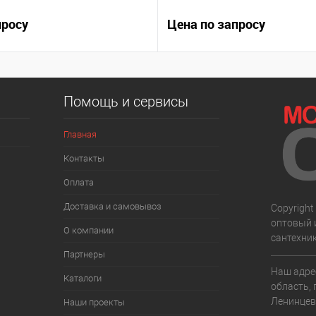
просу
Цена по запросу
я
Помощь и сервисы
Главная
Контакты
Оплата
Доставка и самовывоз
Copyright 
оптовый 
О компании
сантехни
Партнеры
Наш адре
Каталоги
область, 
Ленинцев,
Наши проекты