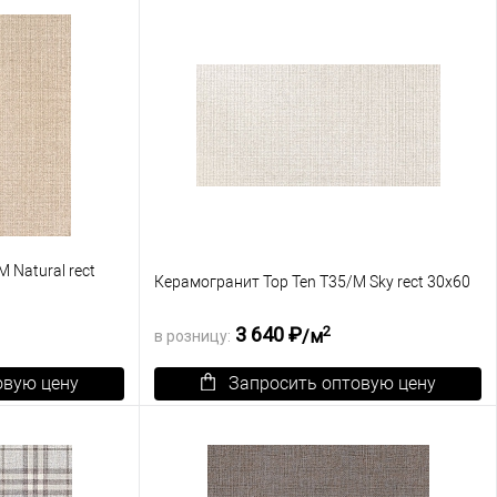
Под заказ
В избранное
Под заказ
 Natural rect
Керамогранит Top Ten T35/M Sky rect 30х60
2
3 640 ₽
/м
в розницу:
овую цену
Запросить оптовую цену
К сравнению
В корзину
К сравнению
Под заказ
В избранное
Под заказ