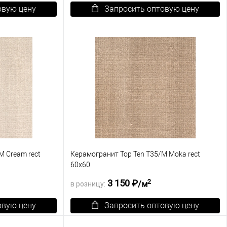
овую цену
Запросить оптовую цену
К сравнению
В корзину
К сравнению
Под заказ
В избранное
Под заказ
M Cream rect
Керамогранит Top Ten T35/M Moka rect
60х60
2
3 150 ₽
/м
в розницу:
овую цену
Запросить оптовую цену
К сравнению
В корзину
К сравнению