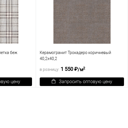
летка беж
Керамогранит Трокадеро коричневый
40,2х40,2
2
1 550 ₽
/м
в розницу:
овую цену
Запросить оптовую цену
К сравнению
В корзину
К сравнению
Под заказ
В избранное
Под заказ