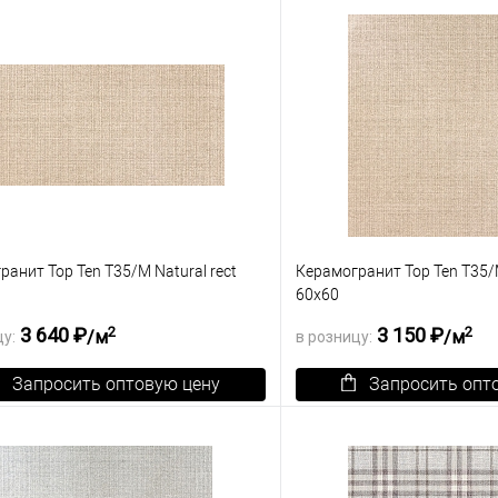
ранное
Под заказ
В избранное
анит Top Ten T35/M Natural rect
Керамогранит Top Ten T35/M
60х60
2
2
3 640 ₽
3 150 ₽
/м
/м
цу:
в розницу:
Запросить оптовую цену
Запросить опт
зину
К сравнению
В корзину
ранное
Под заказ
В избранное