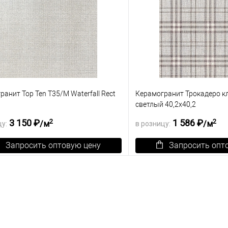
ранит Top Ten T35/M Waterfall Rect
Керамогранит Трокадеро к
светлый 40,2х40,2
2
2
3 150 ₽
1 586 ₽
/м
/м
цу:
в розницу:
Запросить оптовую цену
Запросить опт
зину
К сравнению
В корзину
ранное
Под заказ
В избранное