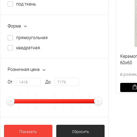
под ткань
Форма
прямоугольная
квадратная
Керамог
60х60
Розничная цена
в розни
От
До
В кор
В изб
Показать
Сбросить