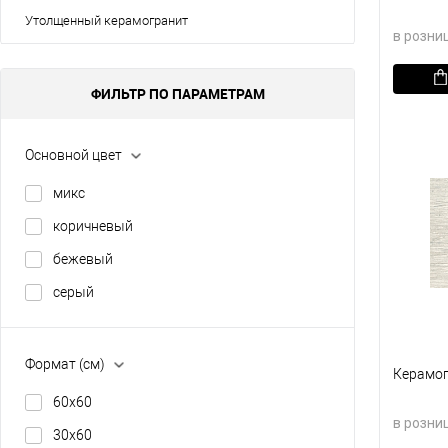
Утолщенный керамогранит
в розни
ФИЛЬТР ПО ПАРАМЕТРАМ
В кор
В изб
Основной цвет
микс
коричневый
бежевый
серый
Формат (см)
Керамог
60х60
в розни
30х60