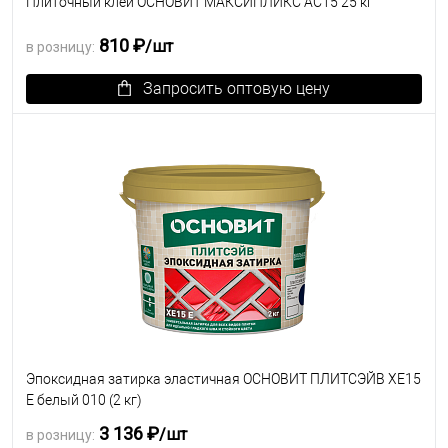
Плиточный клей ОСНОВИТ МАКСИПЛИКС АС15 25 кг
810 ₽
/шт
в розницу:
Запросить оптовую цену
В избранное
Под заказ
Эпоксидная затирка эластичная ОСНОВИТ ПЛИТСЭЙВ XE15
Е белый 010 (2 кг)
3 136 ₽
/шт
в розницу: