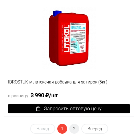
В избранное
Под заказ
IDROSTUK-м латексная добавка для затирок (5кг)
3 990 ₽
/шт
в розницу:
Запросить оптовую цену
В избранное
Под заказ
Назад
1
2
Вперед