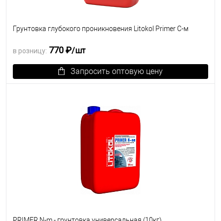
Грунтовка глубокого проникновения Litokol Primer C-м
770 ₽
/шт
в розницу:
Запросить оптовую цену
В избранное
Под заказ
PRIMER N-m - грунтовка универсальная (10кг)