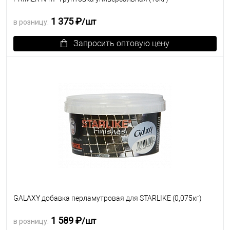
1 375 ₽
/шт
в розницу:
Запросить оптовую цену
В избранное
Под заказ
GALAXY добавка перламутровая для STARLIKE (0,075кг)
1 589 ₽
/шт
в розницу: