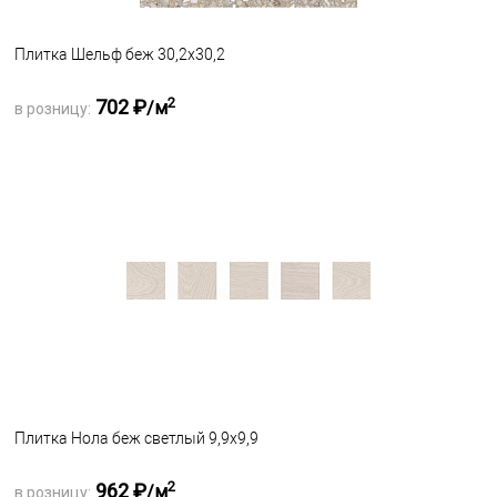
Плитка Шельф беж 30,2х30,2
2
702 ₽
/м
в розницу:
Запросить оптовую цену
В избранное
Под заказ
Плитка Нола беж светлый 9,9x9,9
2
962 ₽
/м
в розницу: