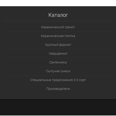
В избранное
Под заказ
Каталог
Керамический гранит
Керамическая плитка
Крупный формат
Кварцвинил
Сантехника
Сыпучие смеси
Специальные предложения 2-й сорт
Производители